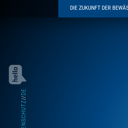
DIE ZUKUNFT DER BEWÄ
WARUM EINE VOLLAUTOMATISC
HEIM UND GARTEN
IMMOBILIEN UND ÖFFENTLICHER
GALABAUER, TIEFBAUER U.A. IN
AGRAR UND PROFESSIONELLE P
UNSERE PRODUKTE
DE
//
DATENSCHUTZ