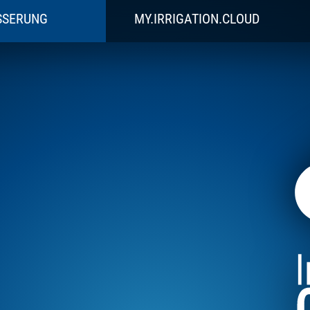
SSERUNG
MY.IRRIGATION.CLOUD
HE BEWÄSSERUNG?
MY.IRRIGATION.CLOUD LOGIN
JETZT FUNKTIONEN TESTEN
 RAUM
TEGRATOREN
LANZENZUCHT