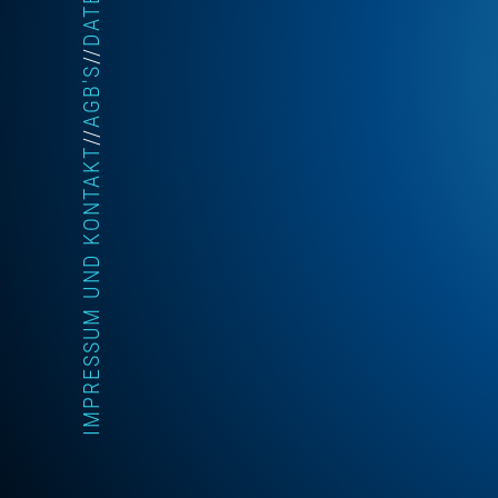
//
AGB'S
//
IMPRESSUM UND KONTAKT