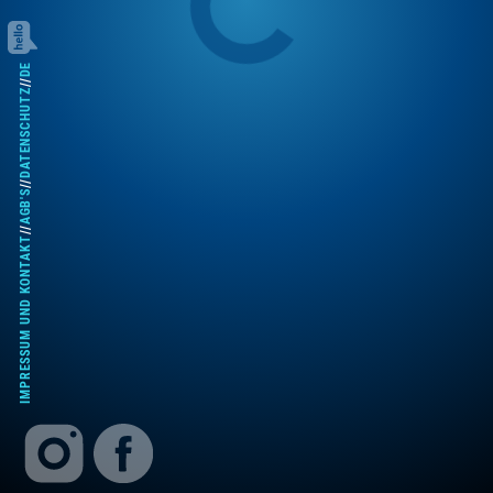
DE
//
DATENSCHUTZ
//
AGB'S
//
IMPRESSUM UND KONTAKT